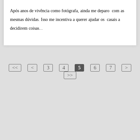
Após anos de vivência como fotógrafa, ainda me deparo com as
mesmas dúvidas. Isso me incentiva a querer ajudar os casais a
decidirem coisas...
<<
<
3
4
5
6
7
>
>>