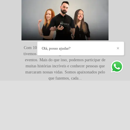
Com 10 anos de experiência nós, da CRIATIVUS,
Olá, posso ajudar?
✕
tivemos a honra de registrar centenas e centenas de
eventos. Mais do que isso, podemos participar de
muitas histórias incríveis e conhecer pessoas que
marcaram nossas vidas. Somos apaixonados pelo
que fazemos, cada...
Saiba mais
AGUARDAMOS
(11) 2222-1236 / (11) 9-5492-1000