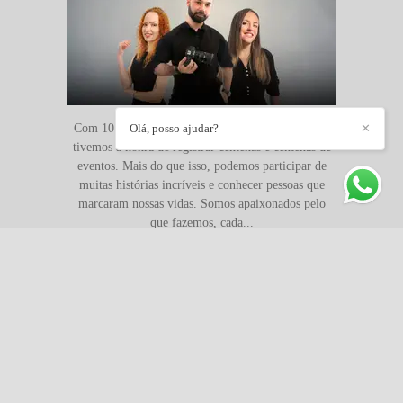
Olá, posso ajudar?
✕
Com 10 anos de experiência nós, da CRIATIVUS,
tivemos a honra de registrar centenas e centenas de
eventos. Mais do que isso, podemos participar de
muitas histórias incríveis e conhecer pessoas que
marcaram nossas vidas. Somos apaixonados pelo
que fazemos, cada...
Saiba mais
AGUARDAMOS
(11) 2222-1236 / (11) 9-5492-1000