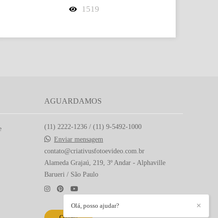
1519
AGUARDAMOS
(11) 2222-1236 / (11) 9-5492-1000
e
Enviar mensagem
contato@criativusfotoevideo.com.br
Alameda Grajaú, 219, 3º Andar - Alphaville
Barueri / São Paulo
Olá, posso ajudar?
✕
Contato