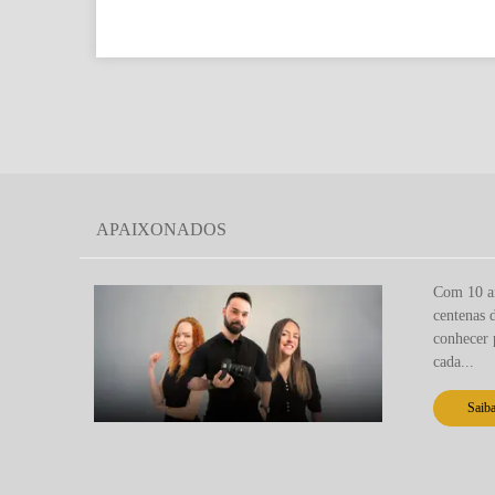
APAIXONADOS
Com 10 an
centenas 
conhecer 
cada...
Saib