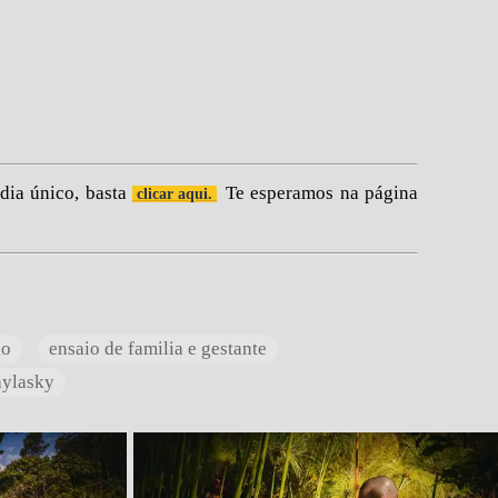
dia único, basta
Te esperamos na página
clicar aqui
.
io
ensaio de familia e gestante
aylasky