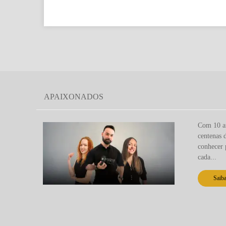
APAIXONADOS
Com 10 an
centenas 
conhecer 
cada...
Saib