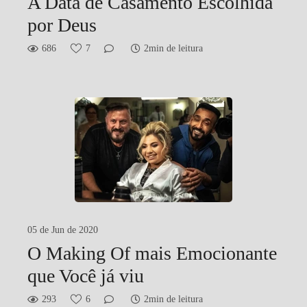
A Data de Casamento Escolhida
por Deus
686
7
2min de leitura
05 de Jun de 2020
O Making Of mais Emocionante
que Você já viu
293
6
2min de leitura