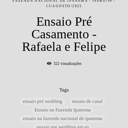
FAZENDA NACIONAL DE IPANEMA - IPERÓ/SP
13/AGOSTO/2025
Ensaio Pré
Casamento -
Rafaela e Felipe
322
visualizações
Tags
ensaio pré wedding
ensaio de casal
Ensaio na Fazenda Ipanema
ensaio na fazendo nacional de ipanema
ensaio pre wedding em sp