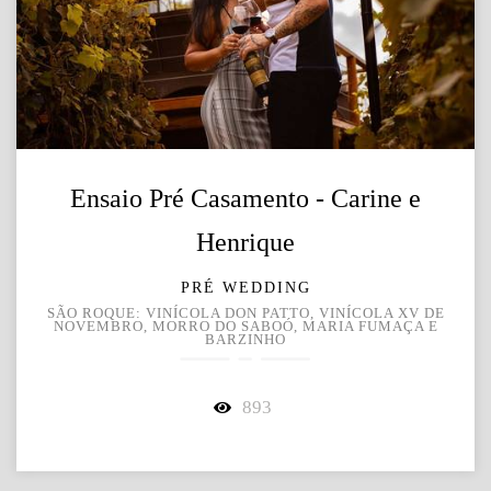
Ensaio Pré Casamento - Carine e
Henrique
PRÉ WEDDING
SÃO ROQUE: VINÍCOLA DON PATTO, VINÍCOLA XV DE
NOVEMBRO, MORRO DO SABOÓ, MARIA FUMAÇA E
BARZINHO
893