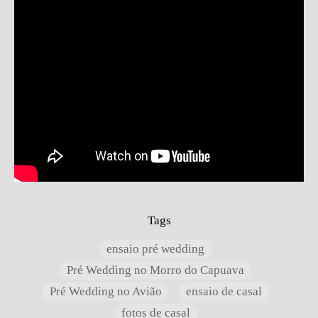
Tags
ensaio pré wedding
Pré Wedding no Morro do Capuava
Pré Wedding no Avião
ensaio de casal
fotos de casal