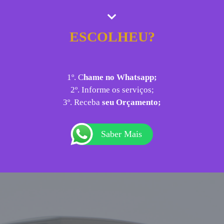
ESCOLHEU?
1º. C
hame no Whatsapp;
2º. Informe os serviços;
3º. Receba
seu Orçamento;
Saber Mais